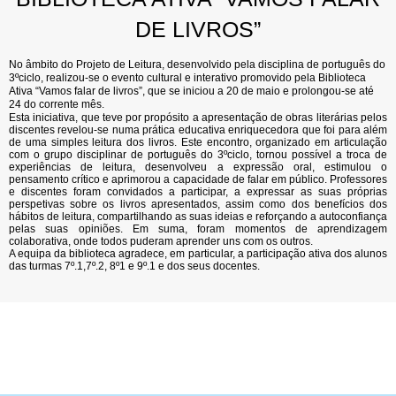
DE LIVROS”
No âmbito do Projeto de Leitura, desenvolvido pela disciplina de português do
3ºciclo, realizou-se o evento cultural e interativo promovido pela Biblioteca
Ativa “Vamos falar de livros”, que se iniciou a 20 de maio e prolongou-se até
24 do corrente mês.
Esta iniciativa, que teve por propósito a apresentação de obras literárias pelos
discentes revelou-se numa prática educativa enriquecedora que foi para além
de uma simples leitura dos livros. Este encontro, organizado em articulação
com o grupo disciplinar de português do 3ºciclo, tornou possível a troca de
experiências de leitura, desenvolveu a expressão oral, estimulou o
pensamento crítico e aprimorou a capacidade de falar em público. Professores
e discentes foram convidados a participar, a expressar as suas próprias
perspetivas sobre os livros apresentados, assim como dos benefícios dos
hábitos de leitura, compartilhando as suas ideias e reforçando a autoconfiança
pelas suas opiniões. Em suma, foram momentos de aprendizagem
colaborativa, onde todos puderam aprender uns com os outros.
A equipa da biblioteca agradece, em particular, a participação ativa dos alunos
das turmas 7º.1,7º.2, 8º1 e 9º.1 e dos seus docentes.