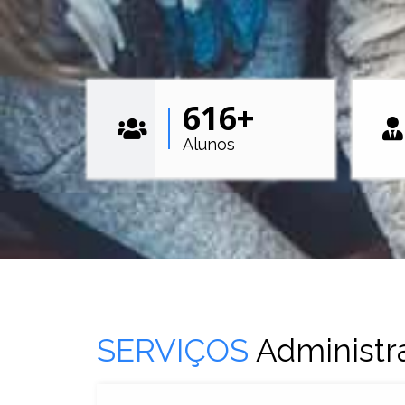
616
+
Alunos
SERVIÇOS
Administr