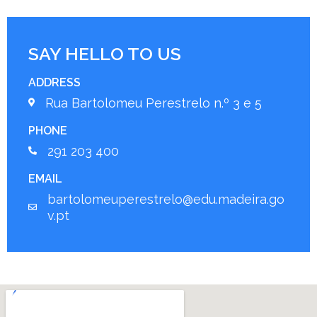
SAY HELLO TO US
ADDRESS
Rua Bartolomeu Perestrelo n.º 3 e 5
PHONE
291 203 400
EMAIL
bartolomeuperestrelo@edu.madeira.go
v.pt