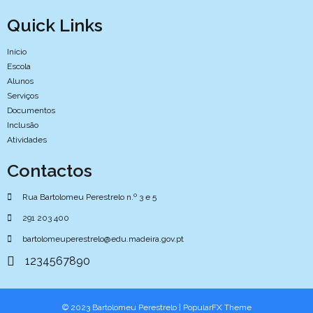
Quick Links
Início
Escola
Alunos
Serviços
Documentos
Inclusão
Atividades
Contactos
Rua Bartolomeu Perestrelo n.º 3 e 5
291 203 400
bartolomeuperestrelo@edu.madeira.gov.pt
1234567890
© 2023 Bartolomeu Perestrelo |
PopularFX Theme