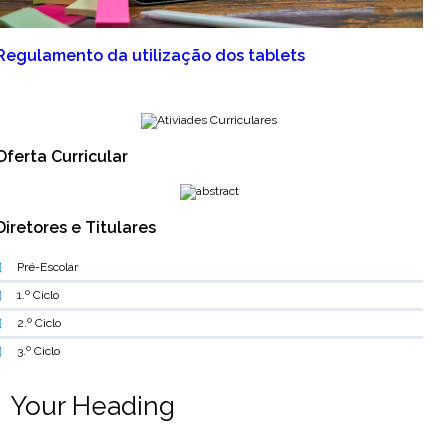
Regulamento da utilização dos tablets
Oferta Curricular
Diretores e Titulares
Pré-Escolar
1.º Ciclo
2.º Ciclo
3.º Ciclo
Your Heading