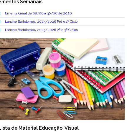
Ementas Semanais
Ementa Geral de 08/06 a 30/06 de 2026
Lanche Bartolomeu 2025/2026 Pré e 1º Ciclo
Lanche Bartolomeu 2025/2026 2º e 3º Ciclos
Lista de Material Educação Visual