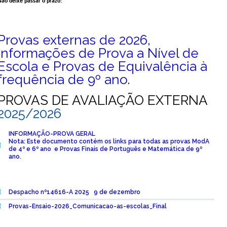
Não deixe passar o prazo!
Provas externas de 2026,
Informações de Prova a Nível de
Escola e Provas de Equivalência à
frequência de 9º ano.
PROVAS DE AVALIAÇÃO EXTERNA
2025/2026
INFORMAÇÃO-PROVA GERAL
Nota: Este documento contém os links para todas as provas ModA
de 4º e 6º ano e Provas Finais de Português e Matemática de 9º
ano.
Despacho nº14616-A 2025 9 de dezembro
Provas-Ensaio-2026_Comunicacao-as-escolas_Final