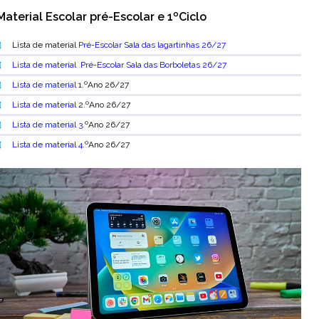
Material Escolar pré-Escolar e 1ºCiclo
Lista de material
Pré-Escolar Sala das lagartinhas 26/27
Lista de material
Pré-Escolar Sala das Borboletas 26/27
Lista de material
1.ºAno 26/27
Lista de material
2
.ºAno 26/27
Lista de material
3
.ºAno 26/27
Lista de material
4
.ºAno 26/27