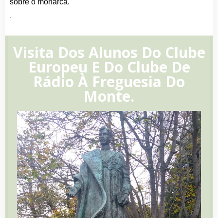
sobre o monarca.
.
Visita Dos Alunos Do Clube
Europeu E Do Clube De
Rádio À Freguesia Do
Monte.