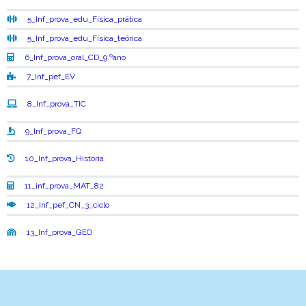
5_Inf_prova_edu_Física_prática
5_Inf_prova_edu_Física_teórica
6_Inf_prova_oral_CD_9.ºano
7_Inf_pef_EV
8_Inf_prova_TIC
9_Inf_prova_FQ
10_Inf_prova_História
11_inf_prova_MAT_82
12_Inf_pef_CN_3_ciclo
13_Inf_prova_GEO